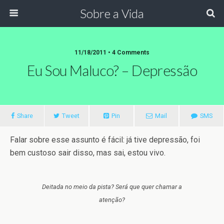
Sobre a Vida
11/18/2011 •
4 Comments
Eu Sou Maluco? – Depressão
Share
Tweet
Pin
Mail
SMS
Falar sobre esse assunto é fácil: já tive depressão, foi
bem custoso sair disso, mas sai, estou vivo.
Deitada no meio da pista? Será que quer chamar a
atenção?