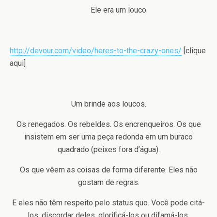
Ele era um louco
http://devour.com/video/heres-to-the-crazy-ones/
[clique
aqui]
Um brinde aos loucos.
Os renegados. Os rebeldes. Os encrenqueiros. Os que
insistem em ser uma peça redonda em um buraco
quadrado (peixes fora d’água).
Os que vêem as coisas de forma diferente. Eles não
gostam de regras.
E eles não têm respeito pelo status quo. Você pode citá-
los, discordar deles, glorificá-los ou difamá-los.