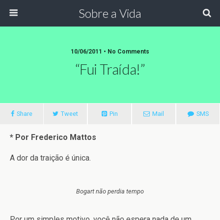
Sobre a Vida
10/06/2011 •
No Comments
“Fui Traída!”
Share
Tweet
Pin
Mail
SMS
* Por Frederico Mattos
A dor da traição é única.
Bogart não perdia tempo
Por um simples motivo, você não espera nada de um