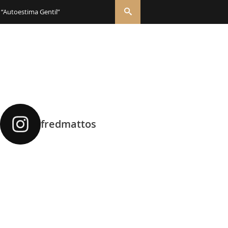
 “Autoestima Gentil”
fredmattos