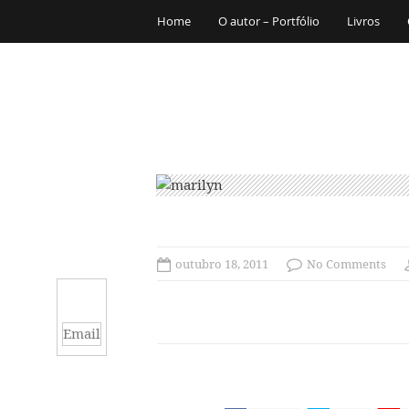
Home
O autor – Portfólio
Livros
outubro 18, 2011
No Comments
Email