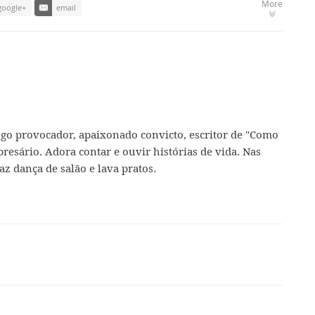
More
google+
email
ogo provocador, apaixonado convicto, escritor de "Como
presário. Adora contar e ouvir histórias de vida. Nas
az dança de salão e lava pratos.