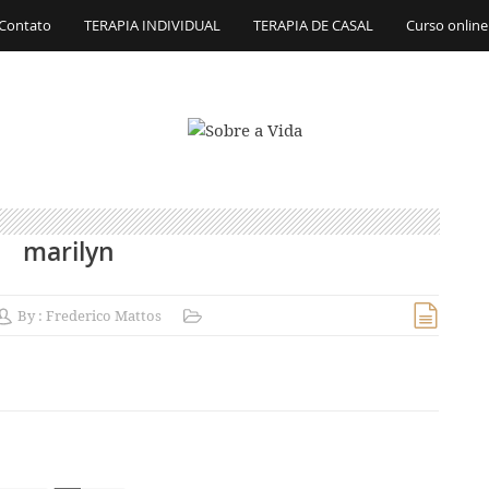
Contato
TERAPIA INDIVIDUAL
TERAPIA DE CASAL
Curso online
marilyn
By :
Frederico Mattos