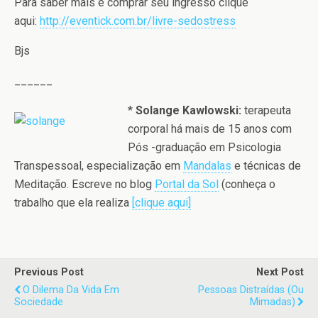
Para saber mais e comprar seu ingresso clique
aqui:
http://eventick.com.br/livre-
sedostress
Bjs
______
*
Solange Kawlowski:
terapeuta
corporal há mais de 15 anos com
Pós -graduação em Psicologia
Transpessoal, especialização em
Mandalas
e técnicas de
Meditação. Escreve no blog
Portal da Sol
(conheça o
trabalho que ela realiza
[clique aqui]
Previous Post
Next Post
O Dilema Da Vida Em
Pessoas Distraídas (ou
Sociedade
Mimadas)