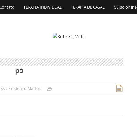
Contato
TERAPIA INDIVIDUAL
TERAPIA DE CASAL
Curso online
pó
By :
Frederico Mattos