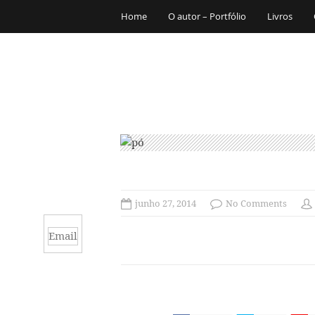
Home
O autor – Portfólio
Livros
junho 27, 2014
No Comments
Email