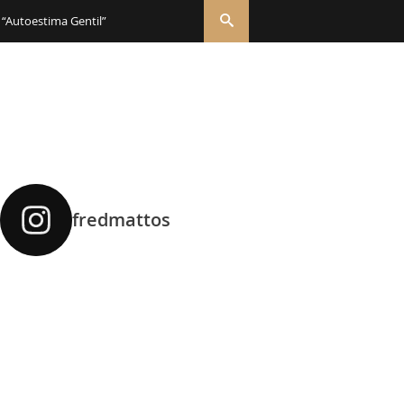
 “Autoestima Gentil”
fredmattos