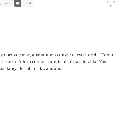
More
google+
email
ogo provocador, apaixonado convicto, escritor de "Como
presário. Adora contar e ouvir histórias de vida. Nas
az dança de salão e lava pratos.