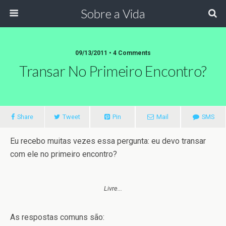
Sobre a Vida
09/13/2011 •
4 Comments
Transar No Primeiro Encontro?
Share
Tweet
Pin
Mail
SMS
Eu recebo muitas vezes essa pergunta: eu devo transar
com ele no primeiro encontro?
Livre...
As respostas comuns são: