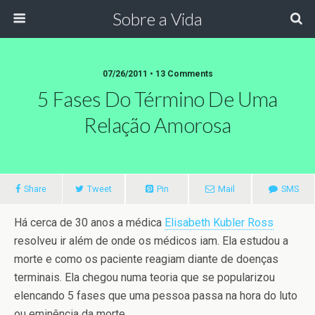
Sobre a Vida
07/26/2011 •
13 Comments
5 Fases Do Término De Uma
Relação Amorosa
Share
Tweet
Pin
Mail
SMS
Há cerca de 30 anos a médica
Elisabeth Kubler Ross
resolveu ir além de onde os médicos iam. Ela estudou a
morte e como os paciente reagiam diante de doenças
terminais. Ela chegou numa teoria que se popularizou
elencando 5 fases que uma pessoa passa na hora do luto
ou eminência da morte.