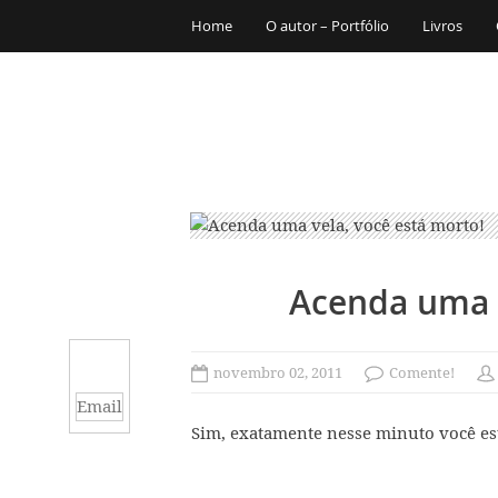
Home
O autor – Portfólio
Livros
Acenda uma v
novembro 02, 2011
Comente!
Email
Sim, exatamente nesse minuto você e