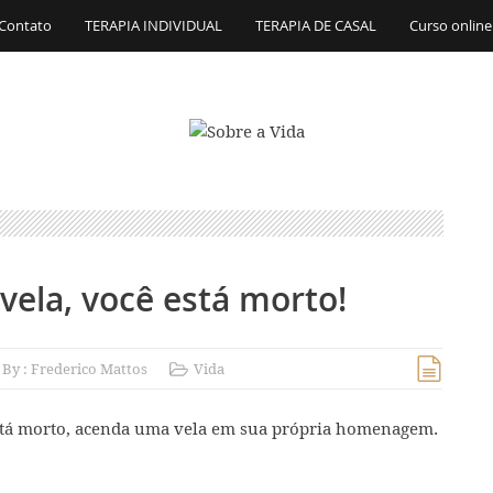
Contato
TERAPIA INDIVIDUAL
TERAPIA DE CASAL
Curso online
ela, você está morto!
By :
Frederico Mattos
Vida
stá morto, acenda uma vela em sua própria homenagem.