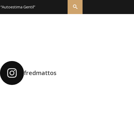
 “Autoestima Gentil”
fredmattos