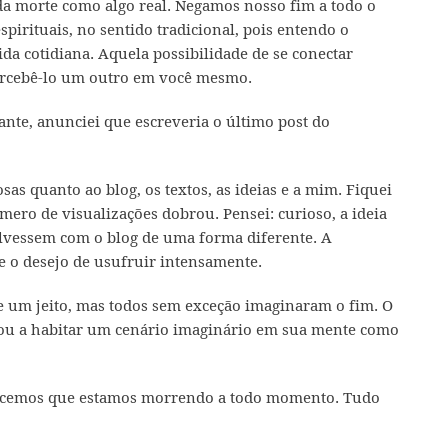
da morte como algo real. Negamos nosso fim a todo o
irituais, no sentido tradicional, pois entendo o
da cotidiana. Aquela possibilidade de se conectar
rcebê-lo um outro em você mesmo.
nte, anunciei que escreveria o último post do
s quanto ao blog, os textos, as ideias e a mim. Fiquei
ero de visualizações dobrou. Pensei: curioso, a ideia
olvessem com o blog de uma forma diferente. A
e o desejo de usufruir intensamente.
 um jeito, mas todos sem exceção imaginaram o fim. O
çou a habitar um cenário imaginário em sua mente como
quecemos que estamos morrendo a todo momento. Tudo