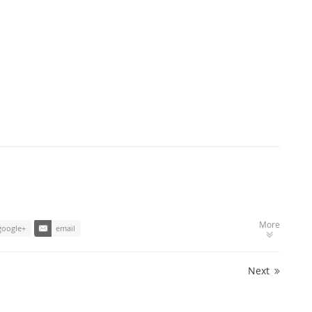
More
google+
email
Next