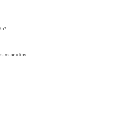
?
ado?
os os adultos