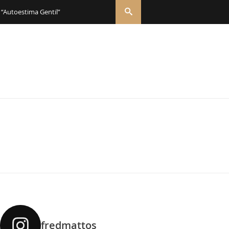
 “Autoestima Gentil”
fredmattos