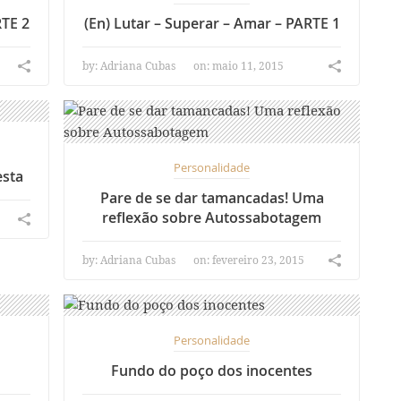
RTE 2
(En) Lutar – Superar – Amar – PARTE 1
by:
Adriana Cubas
on: maio 11, 2015
Personalidade
esta
Pare de se dar tamancadas! Uma
reflexão sobre Autossabotagem
by:
Adriana Cubas
on: fevereiro 23, 2015
Personalidade
Fundo do poço dos inocentes