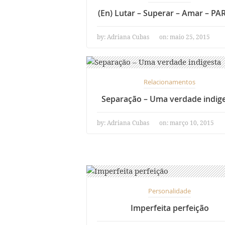
(En) Lutar – Superar – Amar – PA
by:
Adriana Cubas
on: maio 25, 2015
Relacionamentos
Separação – Uma verdade indig
by:
Adriana Cubas
on: março 10, 2015
Personalidade
Imperfeita perfeição