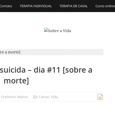
Contato
TERAPIA INDIVIDUAL
TERAPIA DE CASAL
Curso online
uicida – dia #11 [sobre a
morte]
:
Frederico Mattos
Cartas
,
Vida