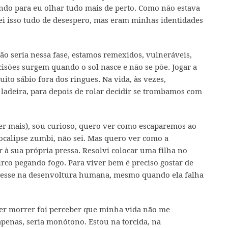
ndo para eu olhar tudo mais de perto. Como não estava
i isso tudo de desespero, mas eram minhas identidades
 seria nessa fase, estamos remexidos, vulneráveis,
cisões surgem quando o sol nasce e não se põe. Jogar a
ito sábio fora dos ringues. Na vida, às vezes,
 ladeira, para depois de rolar decidir se trombamos com
er mais), sou curioso, quero ver como escaparemos ao
pocalipse zumbi, não sei. Mas quero ver como a
à sua própria pressa. Resolvi colocar uma filha no
rco pegando fogo. Para viver bem é preciso gostar de
teresse na desenvoltura humana, mesmo quando ela falha
er morrer foi perceber que minha vida não me
apenas, seria monótono. Estou na torcida, na