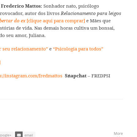
Sonhador nato, psicólogo
 Frederico Mattos:
rovocador, autor dos livros
Relacionamento para leigos
[clique aqui para comprar]
e Mães que
bertar do ex
tórias de vida. Nas demais horas cultiva um bonsai,
do seu amor, Juliana.
r seu relacionamento”
e
“Psicologia para todos”
]
p://instagram.com/fredmattos
– FREDPSI
Snapchat
More
google+
email