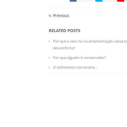
Previous
RELATED POSTS
Por que o seio nu na amamentação causa t
desconforto?
Por que alguém é conservador?
O sofrimento nos ensina…