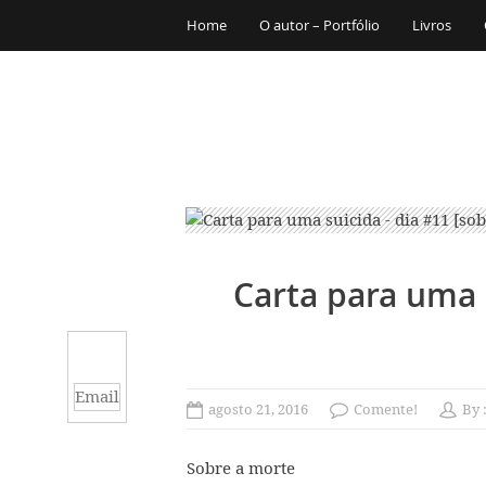
Home
O autor – Portfólio
Livros
Carta para uma s
Email
agosto 21, 2016
Comente!
By 
Sobre a morte