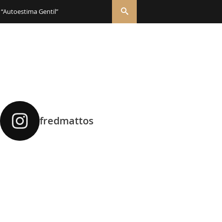
 “Autoestima Gentil”
fredmattos