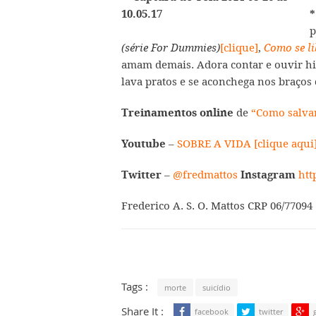
*
p
[clique]
,
(série For Dummies)
Como se li
amam demais. Adora contar e ouvir his
lava pratos e se aconchega nos braços 
de
“Como salva
Treinamentos online
–
SOBRE A VIDA [clique aqui
Youtube
–
@fredmattos
htt
Twitter
Instagram
Frederico A. S. O. Mattos CRP 06/77094
Tags :
morte
suicídio
Share It :
facebook
twitter