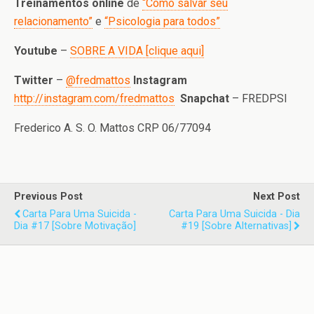
Treinamentos online
de
“Como salvar seu
relacionamento”
e
“Psicologia para todos”
Youtube
–
SOBRE A VIDA [clique aqui]
Twitter
–
@fredmattos
Instagram
http://instagram.com/fredmattos
Snapchat
– FREDPSI
Frederico A. S. O. Mattos CRP 06/77094
Previous Post
Next Post
Carta Para Uma Suicida -
Carta Para Uma Suicida - Dia
Dia #17 [sobre Motivação]
#19 [sobre Alternativas]