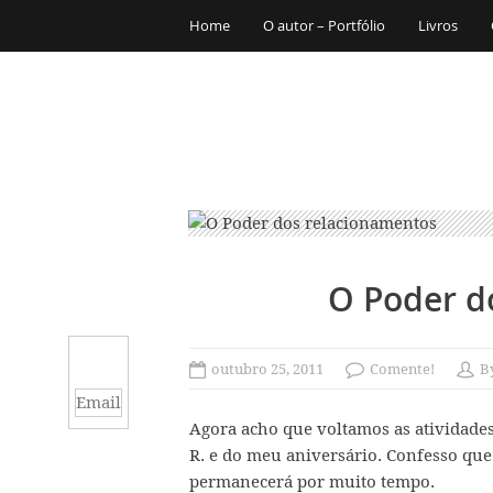
Home
O autor – Portfólio
Livros
O Poder d
outubro 25, 2011
Comente!
B
Email
Agora acho que voltamos as atividades
R. e do meu aniversário. Confesso que
permanecerá por muito tempo.