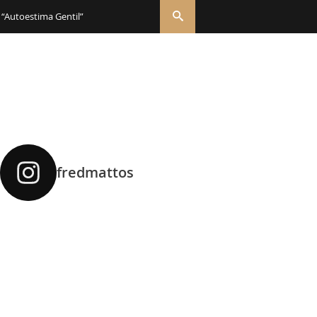
 “Autoestima Gentil”
fredmattos