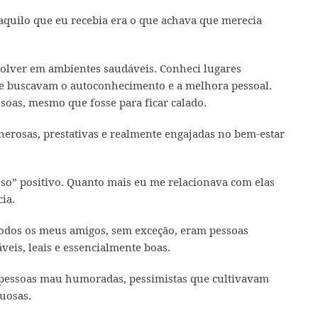
quilo que eu recebia era o que achava que merecia
volver em ambientes saudáveis. Conheci lugares
e buscavam o autoconhecimento e a melhora pessoal.
ssoas, mesmo que fosse para ficar calado.
enerosas, prestativas e realmente engajadas no bem-estar
oso” positivo. Quanto mais eu me relacionava com elas
ia.
todos os meus amigos, sem exceção, eram pessoas
áveis, leais e essencialmente boas.
s pessoas mau humoradas, pessimistas que cultivavam
uosas.