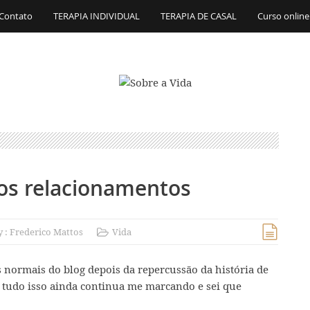
Contato
TERAPIA INDIVIDUAL
TERAPIA DE CASAL
Curso online
os relacionamentos
y :
Frederico Mattos
Vida
 normais do blog depois da repercussão da história de
 tudo isso ainda continua me marcando e sei que