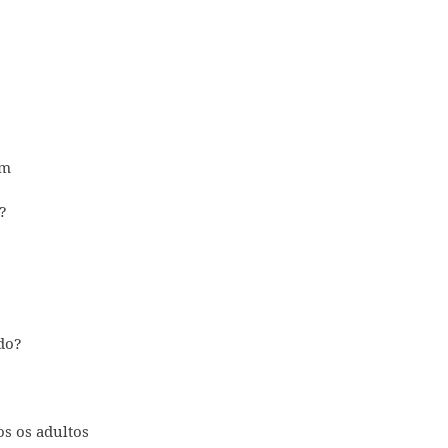
em
?
?
ado?
os os adultos